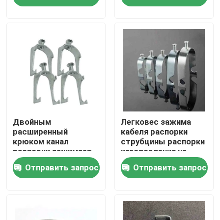
покрытый
О Компании
Наша фабрика
контроль качества
Отправить запрос
Двойным
Легковес зажима
расширенный
кабеля распорки
крюком канал
струбцины распорки
распорки зажимает
изготовления на
Фасонные части для трубки металла
струбцину провода
заказ цельный
Отправить запрос
Отправить запрос
проводника
ориентированную на
Проводник металла EMT
заказчика
Струбцина проводника распорки