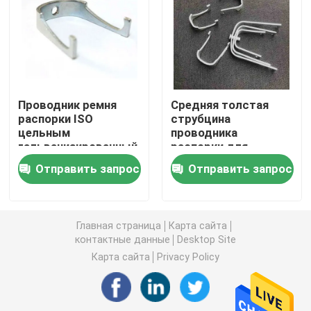
Поднос кабеля металла
Аксессуары подноса кабеля
Проводник ремня
Средняя толстая
распорки ISO
струбцина
Распределительная коробка металла электрическа
цельным
проводника
гальванизированный
распорки для
металлом
продевать нитку
Зажим весны трубы
Отправить запрос
Отправить запрос
связывает
размывание труб
доказательство
устойчивое
корозии
Струбцина крюка трубы
Главная страница
Карта сайта
контактные данные
Desktop Site
Пластиковый протектор трубки
Карта сайта
Privacy Policy
Гальванизированная струбцина трубы