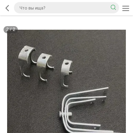
2
/
2