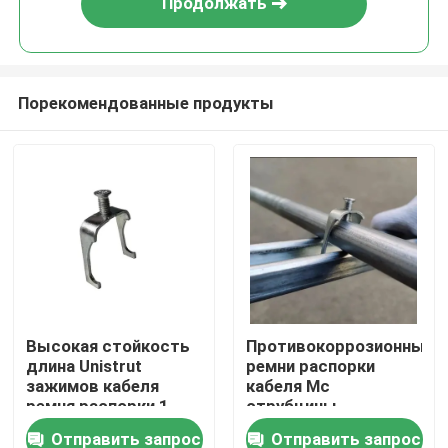
Продолжать
Порекомендованные продукты
Главная страница
Высокая стойкость
Противокоррозионные
длина Unistrut
ремни распорки
Продукция
зажимов кабеля
кабеля Mc
ремня распорки 1
струбцины
части изготовленная
проводника
Отправить запрос
Отправить запрос
Ролики
на заказ
распорки пудрят