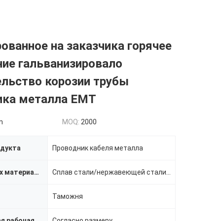
ованное на заказчика горячее
ние гальванизировало
ельство корозии трубы
ика металла EMT
n
MOQ:
2000
одукта
Проводник кабеля металла
Наука о новых материалах
Сплав стали/нержавеющей стали/алюминия
Таможня
Максимальная рабочая нагрузка
Согласно размеру