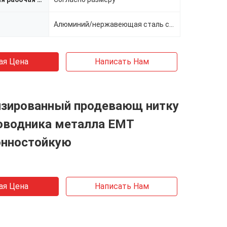
Алюминий/нержавеющая сталь сплава
ая Цена
Написать Нам
изированный продевающ нитку
роводника металла EMT
онностойкую
ая Цена
Написать Нам