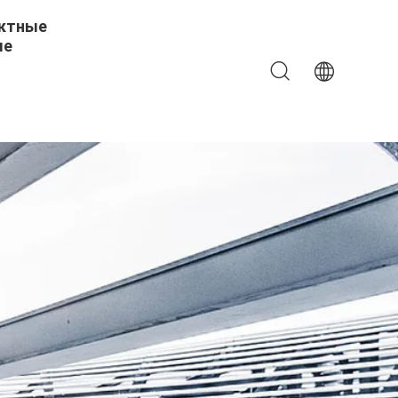
ктные
ые