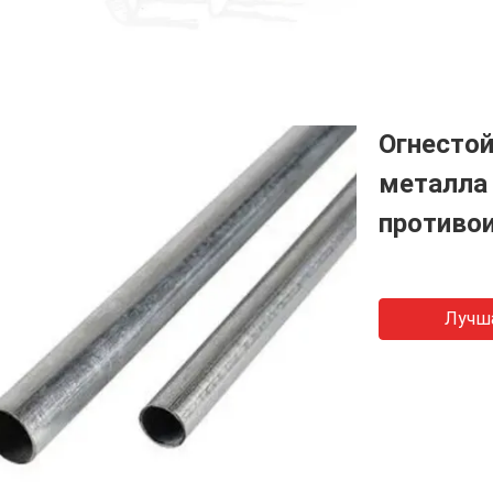
Огнестой
металла
противо
Лучш