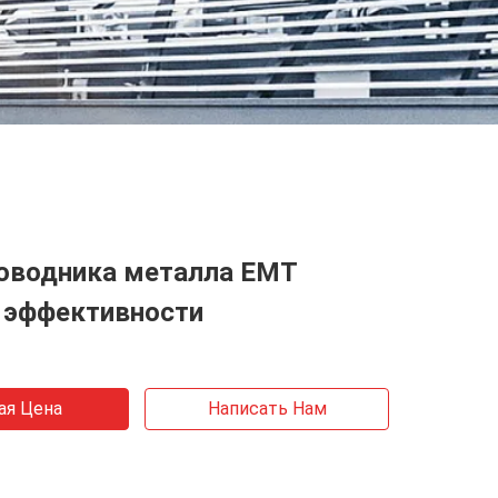
роводника металла EMT
 эффективности
ая Цена
Написать Нам