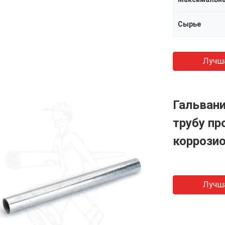
Сырье
Лучш
Гальван
трубу п
коррози
Лучш