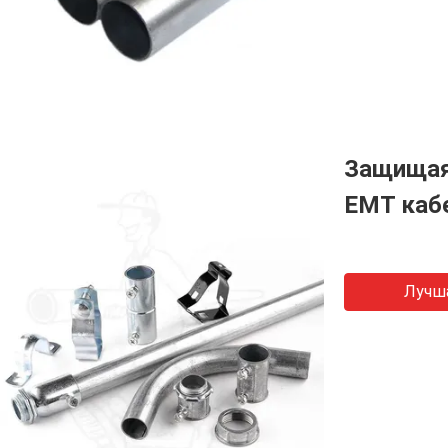
Защищая
EMT каб
Лучш