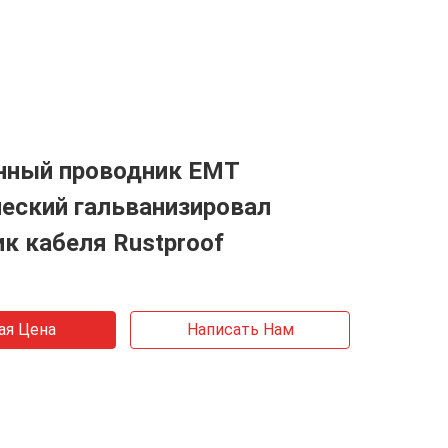
нный проводник EMT
еский гальванизировал
к кабеля Rustproof
ая Цена
Написать Нам