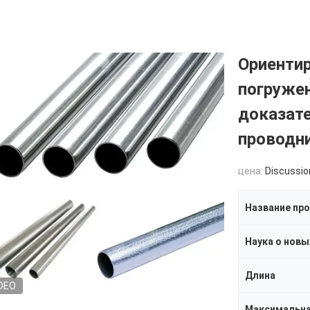
Ориентир
погруже
доказат
проводн
цена:
Discussio
Название пр
Длина
DEO