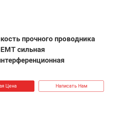
кость прочного проводника
 EMT сильная
интерференционная
ая Цена
Написать Нам