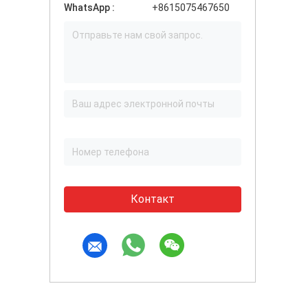
WhatsApp :
+8615075467650
Контакт