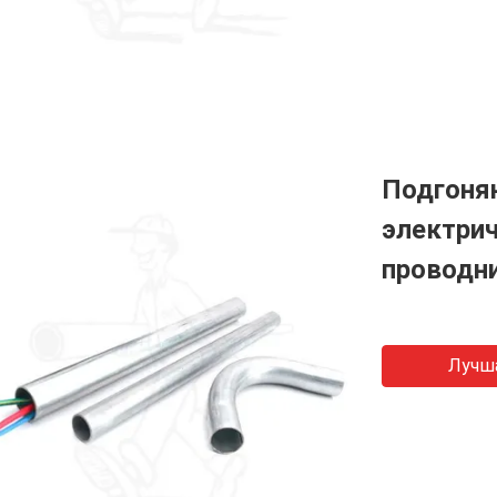
Подгоня
электрич
проводни
Лучш