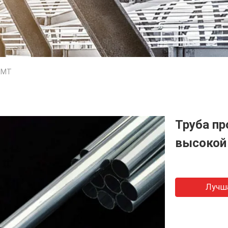
EMT
Труба п
высокой
Лучш