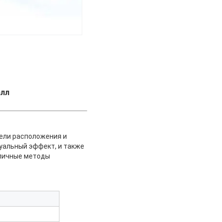
алл
ели расположения и
уальный эффект, и также
зличные методы