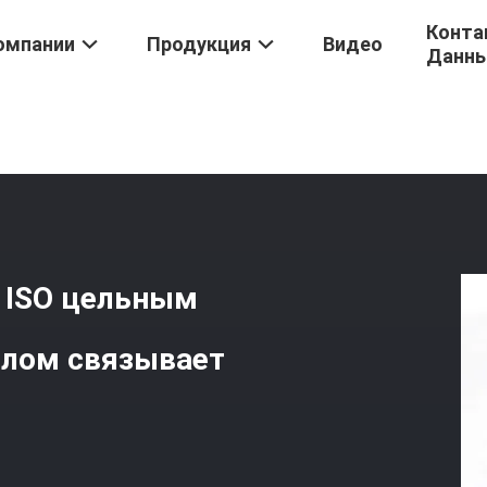
Конта
омпании
Продукция
Видео
Данн
ка Распорки
/
Проводник Ремня Распорки ISO Цельным Гальвани
 ISO цельным
ллом связывает