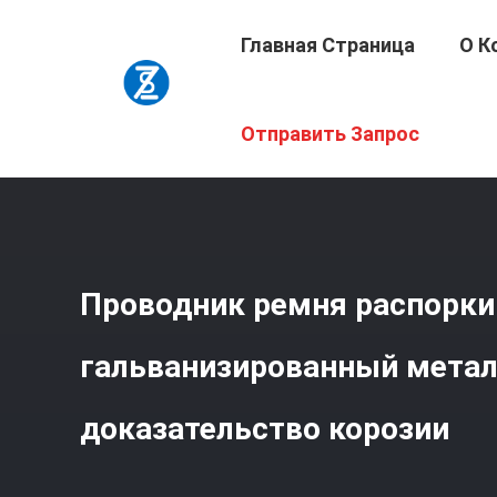
Главная Страница
О К
Главная Страница
/
Продукция
/
Струбцина Проводни
Отправить Запрос
Корозии
Проводник ремня распорки
гальванизированный мета
доказательство корозии