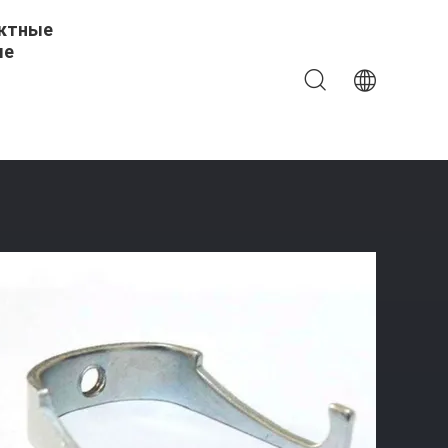
ктные
ые
зированный Металлом Связывает Доказательство