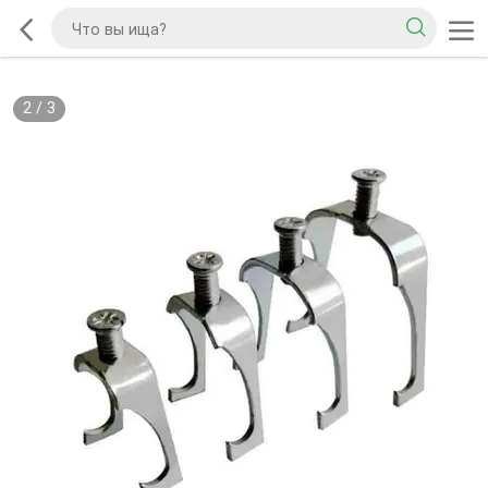
2
/
3