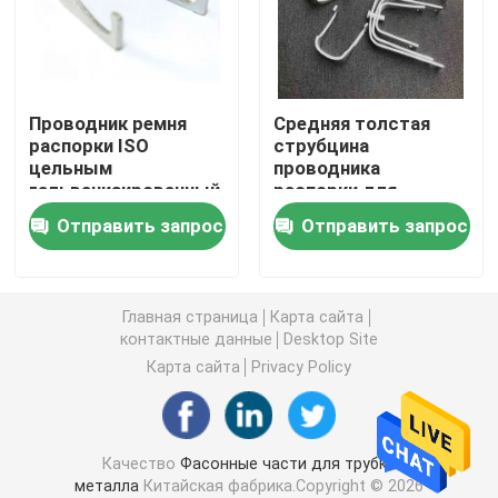
Поднос кабеля металла
Проводник ремня
Средняя толстая
Аксессуары подноса кабеля
распорки ISO
струбцина
цельным
проводника
гальванизированный
распорки для
Распределительная коробка металла электрическа
металлом
продевать нитку
Отправить запрос
Отправить запрос
связывает
размывание труб
доказательство
устойчивое
Зажим весны трубы
корозии
Главная страница
Карта сайта
Струбцина крюка трубы
контактные данные
Desktop Site
Карта сайта
Privacy Policy
Пластиковый протектор трубки
Качество
Фасонные части для трубки
Гальванизированная струбцина трубы
металла
Китайская фабрика.Copyright © 2026