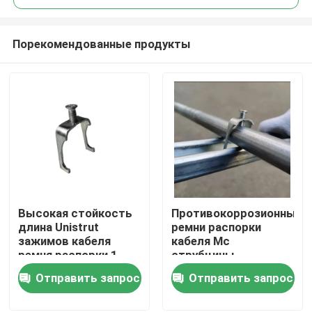
Порекомендованные продукты
Высокая стойкость
Противокоррозионные
Главная страница
длина Unistrut
ремни распорки
зажимов кабеля
кабеля Mc
ремня распорки 1
струбцины
Продукция
части изготовленная
проводника
Отправить запрос
Отправить запрос
на заказ
распорки пудрят
покрытый
Ролики