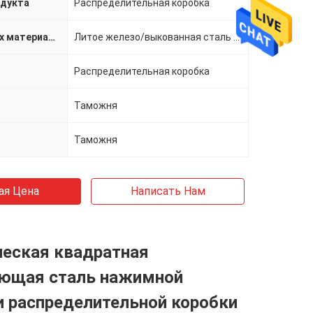
одукта
Распределительная коробка
Наука о новых материалах
Литое железо/выкованная сталь углерода
Распределительная коробка
Таможня
Таможня
ая Цена
Написать Нам
ческая квадратная
ющая сталь нажимной
и распределительной коробки