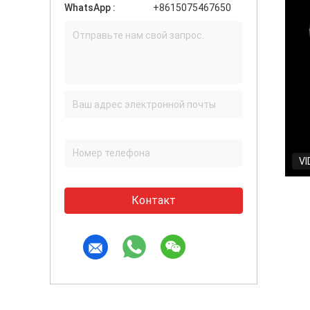
WhatsApp :
+8615075467650
VI
Контакт