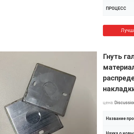
ПРОЦЕСС
Лучш
Гнуть г
материа
распред
накладк
цена:
Discussio
Название пр