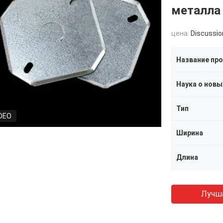
металла 
цена:
Discussio
Название пр
Тип
DEO
Ширина
Длина
Лучш