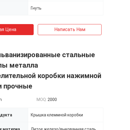
Гнуть
ая Цена
Написать Нам
альванизированные стальные
лы металла
елительной коробки нажимной
и прочные
n
MOQ:
2000
одукта
Крышка клеммной коробки
Наука о новых материалах
Литое железо/выкованная сталь углерода