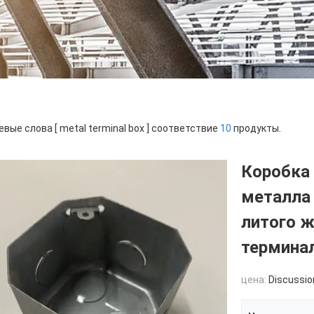
вые слова [ metal terminal box ] соответствие
10
продукты.
Коробка 
металла
литого ж
термина
цена:
Discussio