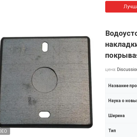
Лучш
Водоуст
накладк
покрыва
цена:
Discussio
Название пр
Ширина
Тип
DEO