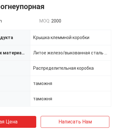
огнеупорная
n
MOQ:
2000
одукта
Крышка клеммной коробки
Наука о новых материалах
Литое железо/выкованная сталь углерода
Распределительная коробка
таможня
таможня
ая Цена
Написать Нам