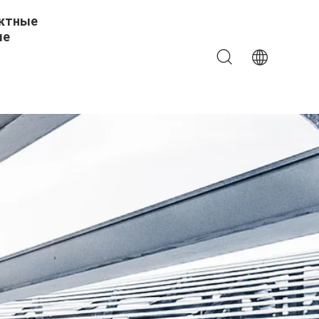
ктные
ые