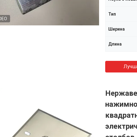
Тип
DEO
Ширина
Длина
Лучш
Нержаве
нажимно
квадратн
электри