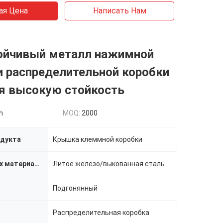
ая Цена
Написать Нам
ойчивый металл нажимной
и распределительной коробки
я высокую стойкость
n
MOQ:
2000
одукта
Крышка клеммной коробки
Наука о новых материалах
Литое железо/выкованная сталь углерода
Подгонянный
Распределительная коробка