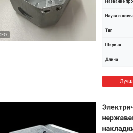
Название пр
Тип
DEO
Ширина
Длина
Лучш
Электри
нержаве
накладк